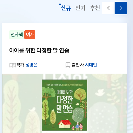
신규
인기
추천
전자책
여가
아이를 위한 다정한 말 연습
작가
성영은
출판사
시대인
대
체
텍
스
트