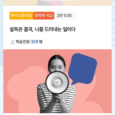
마이크로러닝
창의적 사고
2분 53초
설득은 결국, 나를 드러내는 일이다
학습인원
328
명
대
체
텍
스
트