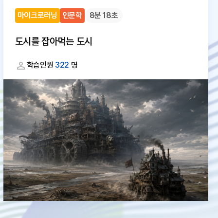
마이크로러닝
인문학
8분 18초
도시를 잡아먹는 도시
학습인원
322
명
대
체
텍
스
트