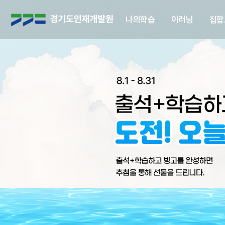
경
나의학습
이러닝
집합
기
도
인
재
개
발
원
로
고