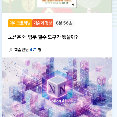
마이크로러닝
기술과 정보
8분 56초
노션은 왜 업무 필수 도구가 됐을까?
학습인원
471
명
대
체
텍
스
트