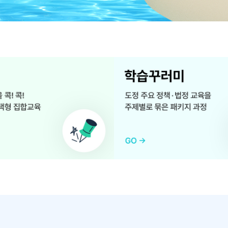
학
습
꾸
러
미