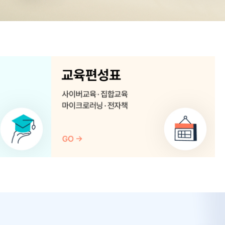
교
육
편
성
표