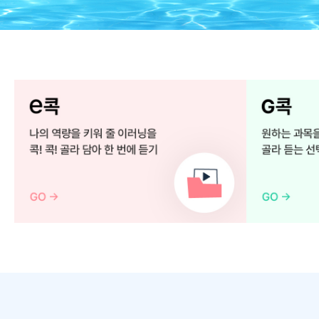
e
G
콕
콕