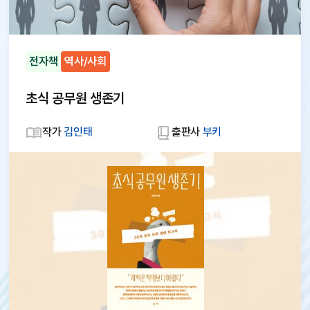
전자책
역사/사회
초식 공무원 생존기
작가
김인태
출판사
부키
대
체
텍
스
트