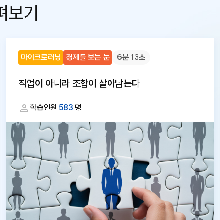
펴보기
마이크로러닝
경제를 보는 눈
6분 13초
직업이 아니라 조합이 살아남는다
학습인원
583
명
대
체
텍
스
트