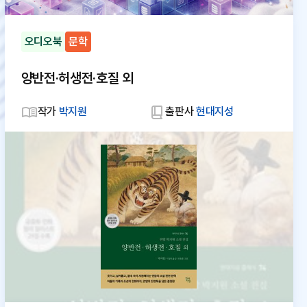
오디오북
문학
양반전·허생전·호질 외
작가
박지원
출판사
현대지성
대
체
텍
스
트