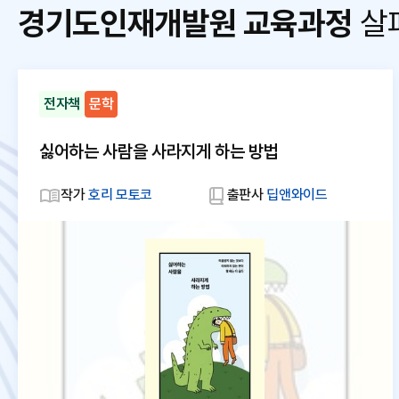
경기도인재개발원 교육과정
살
전자책
문학
싫어하는 사람을 사라지게 하는 방법
작가
호리 모토코
출판사
딥앤와이드
대
체
텍
스
트