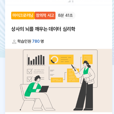
마이크로러닝
창의적 사고
8분 41초
상사의 뇌를 깨우는 데이터 심리학
학습인원
780
명
대
체
텍
스
트