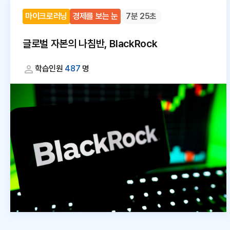
마이크로러닝
경제를 보는 눈
7분 25초
글로벌 자본의 나침반, BlackRock
학습인원
487
명
대
체
텍
스
트