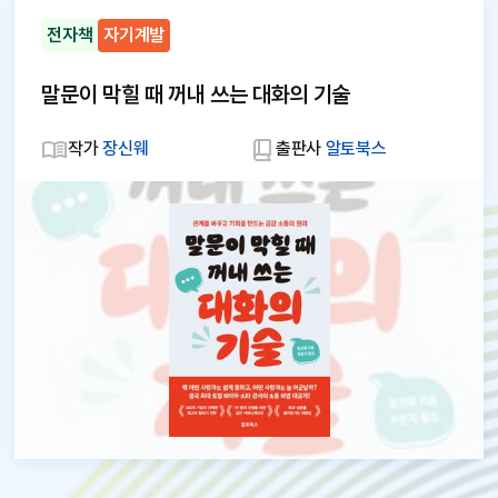
전자책
자기계발
말문이 막힐 때 꺼내 쓰는 대화의 기술
작가
장신웨
출판사
알토북스
대
체
텍
스
트