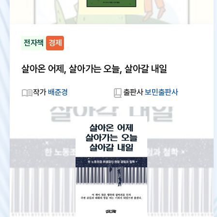
전자책
경제
살아온 어제, 살아가는 오늘, 살아갈 내일
작가
배준경
출판사
보민출판사
대
체
텍
스
트