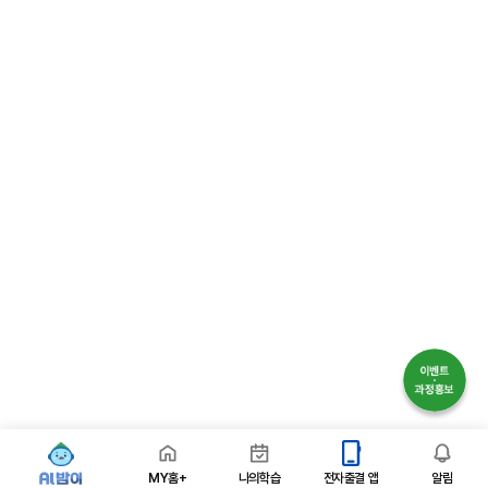
MY홈+
나의학습
전자출결 앱
알림