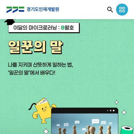
경
기
도
인
재
개
발
원
로
고