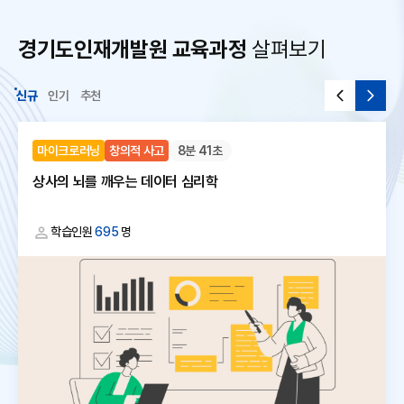
경기도인재개발원 교육과정
살펴보기
신규
인기
추천
마이크로러닝
창의적 사고
8분 41초
상사의 뇌를 깨우는 데이터 심리학
학습인원
695
명
대
체
텍
스
트