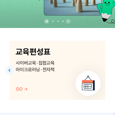
교
육
편
성
표