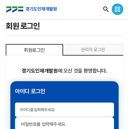
경
회원정보
로그인
기
회원 로그인
도
인
관리자 로그인
회원로그인
재
개
경기도인재개발원
에 오신 것을 환영합니다.
발
원
아이디 로그인
로
고