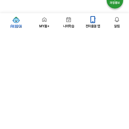
MY홈+
나의학습
전자출결 앱
알림
패밀리사이트
관련 누리집 바로가기
학습지원센터
1577 -1499
* 상담가능시간 : 평일 09시 ~ 18시 (점심시간 12~13시)
자주하는질문
장애해결안내
교육안내
이벤트·과정홍보
개인정보처리방침
영상정보처리기기 운영관리방침
경