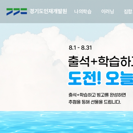
경
나의학습
이러닝
집합
기
도
인
재
개
발
원
로
고