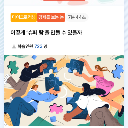
마이크로러닝
경제를 보는 눈
7분 44초
어떻게 ‘슈퍼 팀’을 만들 수 있을까
학습인원
723
명
대
체
텍
스
트