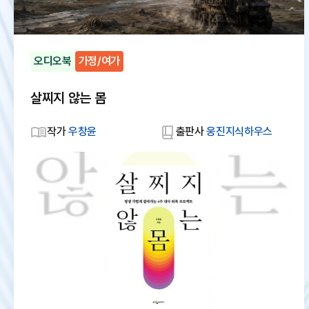
오디오북
가정/여가
살찌지 않는 몸
작가
우창윤
출판사
웅진지식하우스
대
체
텍
스
트