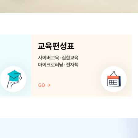
교
육
편
성
표