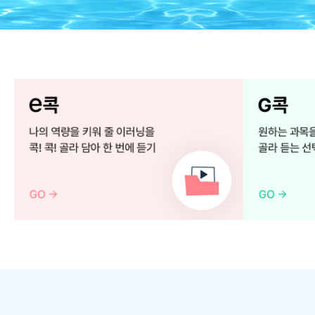
e
G
콕
콕