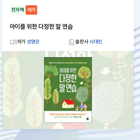
전자책
여가
아이를 위한 다정한 말 연습
작가
성영은
출판사
시대인
대
체
텍
스
트