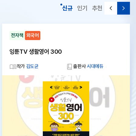
신규
인기
추천
전자책
외국어
잉툰TV 생활영어 300
작가
김도균
출판사
시대에듀
대
체
텍
스
트