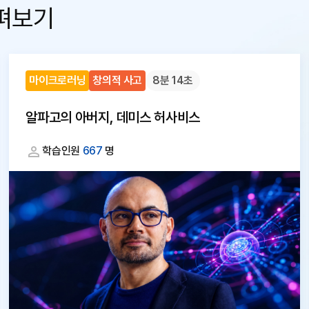
펴보기
마이크로러닝
창의적 사고
8분 14초
알파고의 아버지, 데미스 허사비스
학습인원
667
명
대
체
텍
스
트