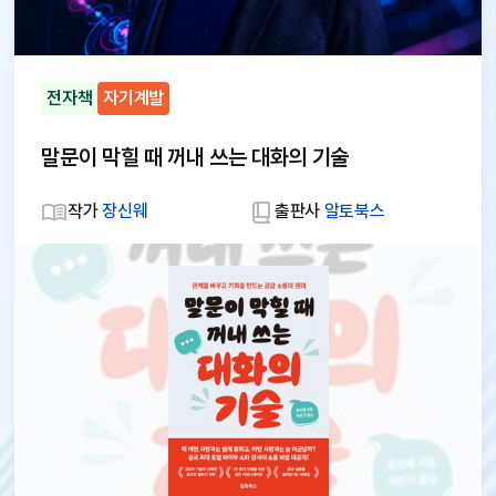
전자책
자기계발
말문이 막힐 때 꺼내 쓰는 대화의 기술
작가
장신웨
출판사
알토북스
대
체
텍
스
트