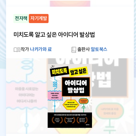
전자책
자기계발
미치도록 알고 싶은 아이디어 발상법
작가
나카가와 료
출판사
알토북스
대
체
텍
스
트