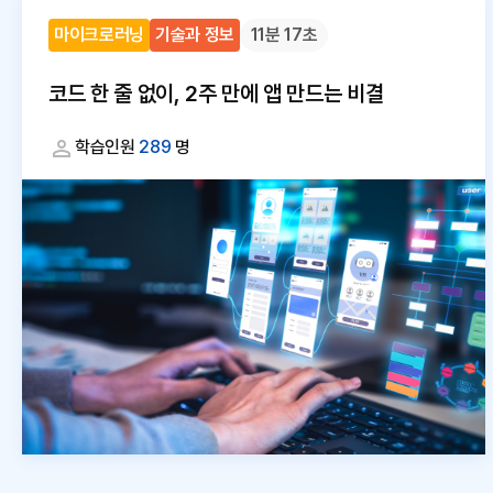
마이크로러닝
기술과 정보
11분 17초
코드 한 줄 없이, 2주 만에 앱 만드는 비결
학습인원
289
명
대
체
텍
스
트