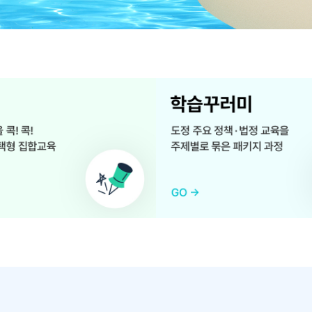
학
습
꾸
러
미