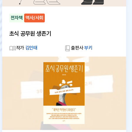
전자책
역사/사회
초식 공무원 생존기
작가
김인태
출판사
부키
대
체
텍
스
트