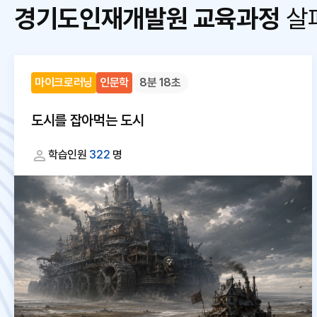
경기도인재개발원 교육과정
살
마이크로러닝
인문학
8분 18초
도시를 잡아먹는 도시
학습인원
322
명
대
체
텍
스
트