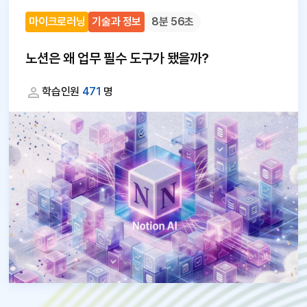
마이크로러닝
기술과 정보
8분 56초
노션은 왜 업무 필수 도구가 됐을까?
학습인원
471
명
대
체
텍
스
트