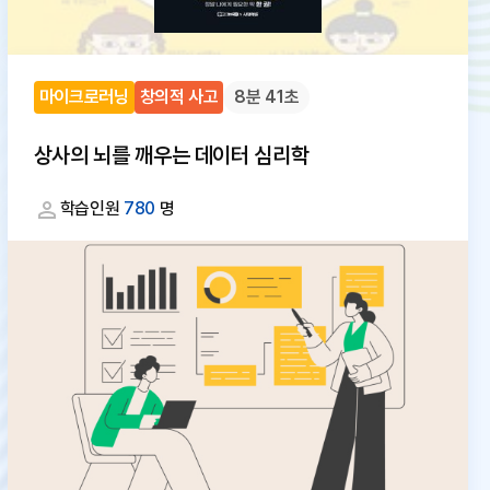
마이크로러닝
창의적 사고
8분 41초
상사의 뇌를 깨우는 데이터 심리학
학습인원
780
명
대
체
텍
스
트