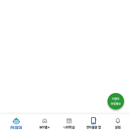
MY홈+
나의학습
전자출결 앱
알림