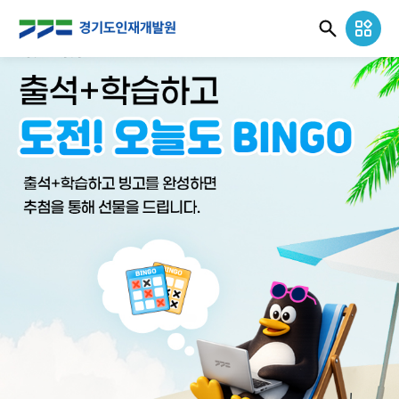
경
기
도
인
재
개
발
원
로
고