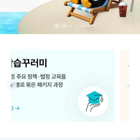
e
G
콕
콕