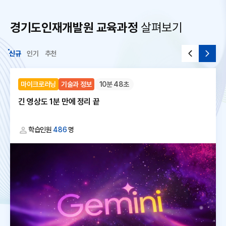
경기도인재개발원 교육과정
살펴보기
신규
인기
추천
마이크로러닝
기술과 정보
10분 48초
긴 영상도 1분 만에 정리 끝
학습인원
486
명
대
체
텍
스
트